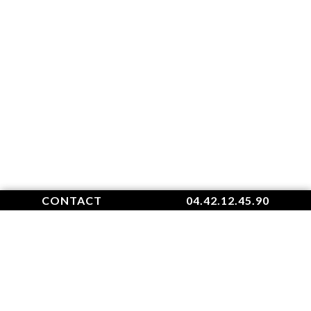
CONTACT
04.42.12.45.90
Nos Actualités
Lunettes solaires tendance de cet été 2026
Lunettes connectées Ray Ban Meta Aix en Provence
La nouvelle collection des solaires Ray Ban 2026